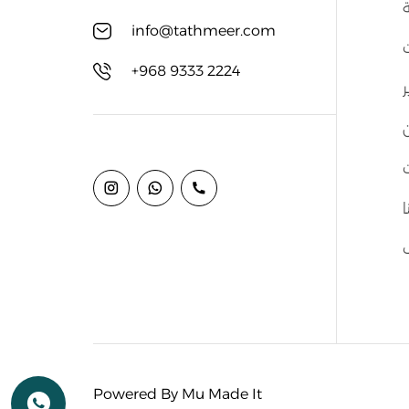
ة
info@tathmeer.com
ت
+968 9333 2224
ر
ا
Powered By Mu Made It