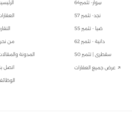
​سِوار- تثمير64
الرئيسي
​نجد- تثمير 57
العقارا
​ضيا - تثمير 55
التقاري
​دانية - تثمير 62
من نحن
​سقطرى | تثمير 50
المدونة والمقالات
اتصل بن
عرض جميع العقارات
الوظائف