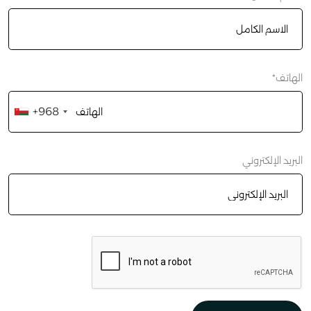
الهاتف*
+968
Oman
+968
البريد الإلكتروني